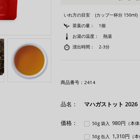
いれ方の目安
(カップ一杯分 150ml)
茶葉の量
1個
お湯の温度
熱湯
浸出時間
2-3分
商品番号：
2414
品名：
マハガストット 2026
価格：
980円
（本体
50g 袋入
1,310円
（本
50g 缶入