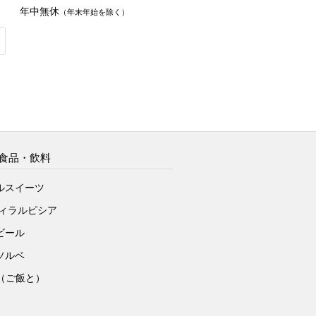
年中無休
（年末年始を除く）
食品・飲料
ルスイーツ
ヴィラルピシア
ビール
ソルベ
to（ご飯と）