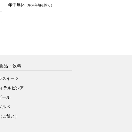
年中無休
（年末年始を除く）
食品・飲料
ルスイーツ
ヴィラルピシア
ビール
ソルベ
to（ご飯と）