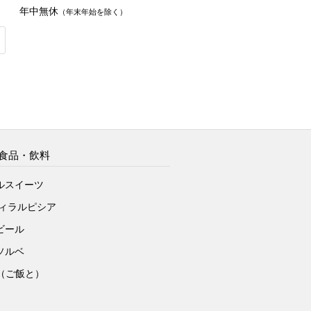
年中無休
（年末年始を除く）
食品・飲料
ルスイーツ
ヴィラルピシア
ビール
ソルベ
to（ご飯と）