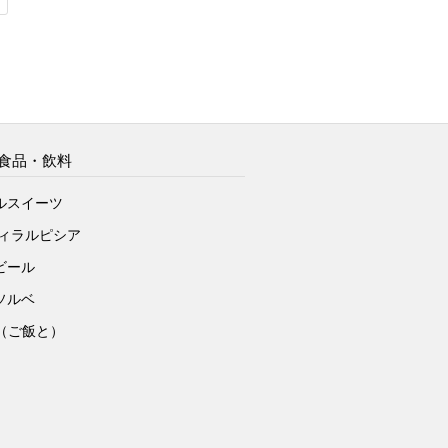
食品・飲料
ルスイーツ
ヴィラルピシア
ビール
ソルベ
to（ご飯と）