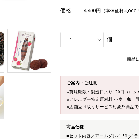
価格：
4,400円
（本体価格4,000
個
商品
ご案内・ご注意
※賞味期限：製造日より120日（ロ
※アレルギー特定原材料 小麦、卵、
※店舗受け取りサービス対象外商品で
商品仕様
■セット内容／アールグレイ 50gイ