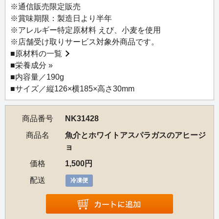
フィルムの一部を1cmほど剥がし、冷凍のまま電子レンジ
※通信販売限定販売
で4～4.5分間（500W）温めてお召し上がりください。
※賞味期限：製造日より半年
※解凍後はお早めにお召し上がりください。
※アレルギー特定原材料 えび、小麦を使用
※店舗受け取りサービス対象外商品です。
■
原材料の一覧
■
栄養成分 »
■内容量／190g
■サイズ／縦126×横185×高さ30mm
商品番号
NK31428
商品名
魚介とホワイトアスパラガスのアヒージ
ョ
価格
1,500円
配送
冷凍便