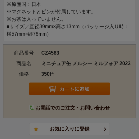
※原産国：日本
2023年「シャンテノエル」をテーマにしたクリスマスよ
※マグネットとピンが付属しています。
り。妖艶な孔雀の歌声に跳ねるウサギの踊り子たちのイラ
※お茶は入っていません。
ストです。
■サイズ／直径39mm×高さ13mm（パッケージ入り時：
横57mm×縦78mm）
商品番号
CZ4583
商品名
ミニチュア缶 メルシー ミルフォア 2023
価格
350円
お電話でのご注文・お問い合わせ