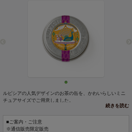
ルピシアの人気デザインのお茶の缶を、かわいらしいミニ
チュアサイズでご用意しました。
続きを読む
マグネットか缶バッジ、お好きな仕様を選んでお使いいた
だけます。
お気に入りのバッグにつけて、マグネットボードに飾っ
■ご案内・ご注意
て、お好みのスタイルでお楽しみください。
※通信販売限定販売