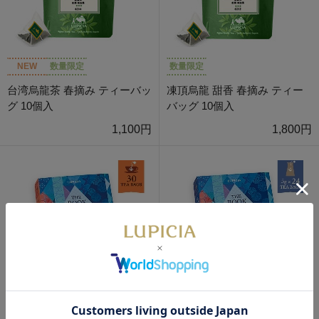
NEW
数量限定
数量限定
台湾烏龍茶 春摘み ティーバッ
凍頂烏龍 甜香 春摘み ティー
グ 10個入
バッグ 10個入
1,100円
1,800円