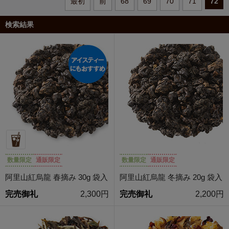
最初
前
68
69
70
71
72
検索結果
数量限定
通販限定
数量限定
通販限定
阿里山紅烏龍 春摘み 30g 袋入
阿里山紅烏龍 冬摘み 20g 袋入
完売御礼
2,300円
完売御礼
2,200円