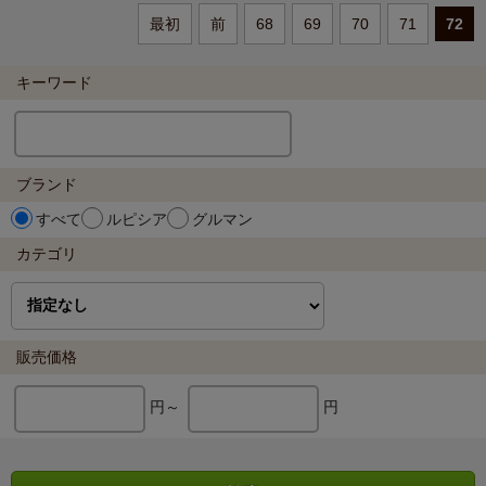
最初
前
68
69
70
71
72
キーワード
ブランド
すべて
ルピシア
グルマン
カテゴリ
販売価格
円～
円