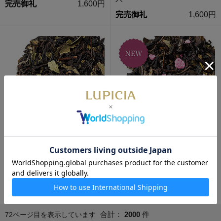
完売御礼
1,600円
完売御礼
1,600円
数量限定
数量限定
サクラ・ロゼ 50g 袋入
サクラ 50g 袋入
季節限定・2月～4月頃
1,050
季節限定・2月～4月頃
1,050
円
円
合計：
2000
件
72ページ目を表示しています