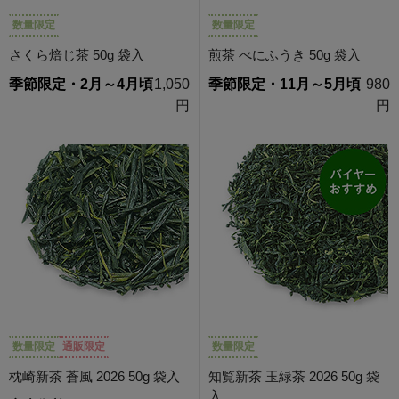
数量限定
数量限定
さくら焙じ茶 50g 袋入
煎茶 べにふうき 50g 袋入
季節限定・2月～4月頃
1,050
季節限定・11月～5月頃
980
円
円
数量限定
通販限定
数量限定
枕崎新茶 蒼風 2026 50g 袋入
知覧新茶 玉緑茶 2026 50g 袋
入