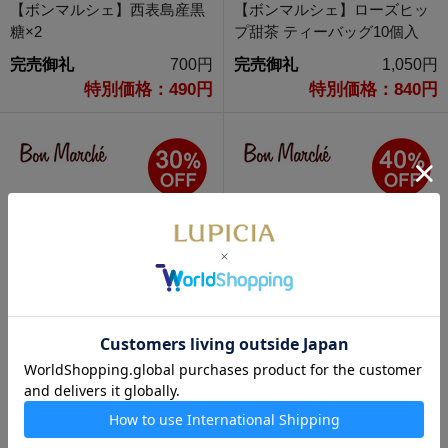
【ボンマルシェ】西表島産黒
【ボンマルシェ】ローズヒッ
糖×2
プ甜茶 ティーバッグ10個入
完売御礼
700円
完売御礼
1,050円
特別価格：490円
特別価格：840円
【ボンマルシェ】スモーク島
【ボンマルシェ】Qua(クア)
豆腐×2
ストロベリー3種 プチコレク
ション 9個入
完売御礼
994円
完売御礼
1,710円