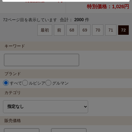
特別価格：695円
特別価格：1,026円
合計：
2000
件
72ページ目を表示しています
最初
前
68
69
70
71
72
キーワード
ブランド
すべて
ルピシア
グルマン
カテゴリ
販売価格