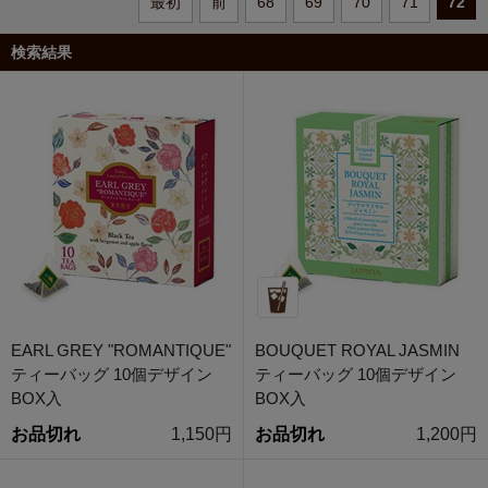
最初
前
68
69
70
71
72
検索結果
EARL GREY "ROMANTIQUE"
BOUQUET ROYAL JASMIN
ティーバッグ 10個デザイン
ティーバッグ 10個デザイン
BOX入
BOX入
お品切れ
1,150円
お品切れ
1,200円