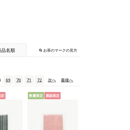
商品名順
お茶のマークの見方
8
69
70
71
72
次へ
›
最後へ
»
限定
数量限定
通販限定