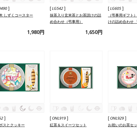
]
[
]
[
]
4490
LG542
LG605
木 しずくコースター
抹茶入り玄米茶とお茶請けの詰
（弔事用ギフト
め合わせ（弔事用）
けの詰め合わせ 
1,980円
1,650円
]
[
]
[
]
52
ONL919
ONL929
ボスとクッキー
紅茶＆スイーツセット
お祝いのお茶セ