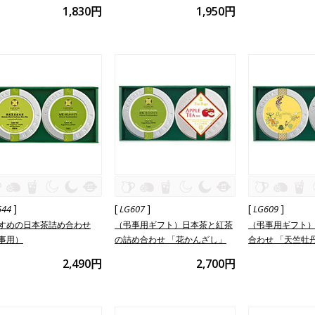
1,830円
1,950円
]
[
]
[
]
544
LG607
LG609
すめの日本茶詰め合わせ
（弔事用ギフト）日本茶と紅茶
（弔事用ギフト）
事用）
の詰め合わせ 「花かんざし」
合わせ 「天竺牡
たん）」
2,490円
2,700円