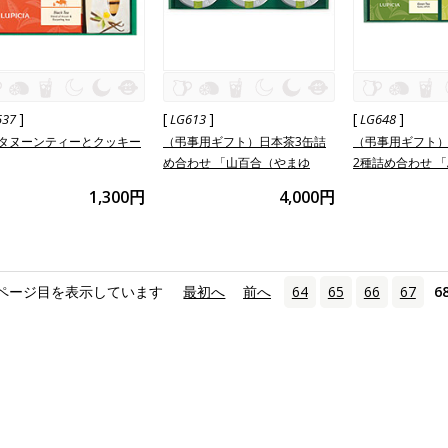
]
[
]
[
]
537
LG613
LG648
タヌーンティーとクッキー
（弔事用ギフト）日本茶3缶詰
（弔事用ギフト
め合わせ 「山百合（やまゆ
2種詰め合わせ 
り）」
1,300円
4,000円
ページ目を表示しています
«
最初へ
‹
前へ
64
65
66
67
6