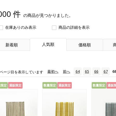
000 件
の商品が見つかりました。
在庫ありのみ表示
商品の詳細を表示
人気順
新着順
価格順
«
最初へ
‹
前へ
64
65
66
67
6
ページ目を表示しています
量限定
通販限定
数量限定
通販限定
数量限定
通販