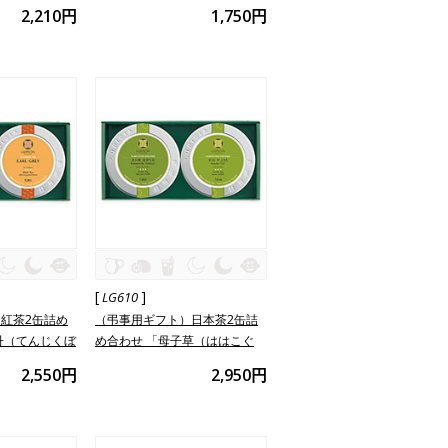
2,210円
1,750円
[
]
LG610
紅茶2缶詰め
（弔事用ギフト）日本茶2缶詰
丹（てんじくぼ
め合わせ 「母子草（ははこぐ
さ）」
2,550円
2,950円