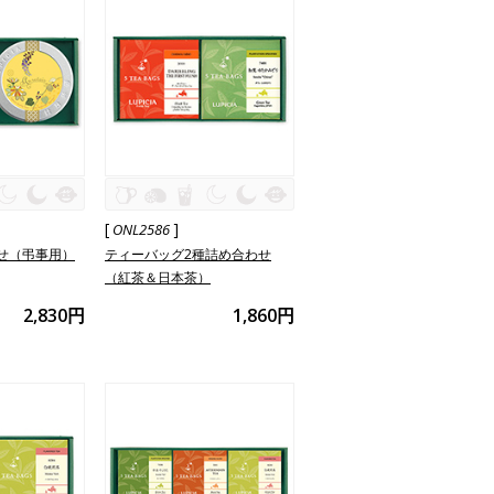
[
]
ONL2586
せ（弔事用）
ティーバッグ2種詰め合わせ
（紅茶＆日本茶）
2,830円
1,860円