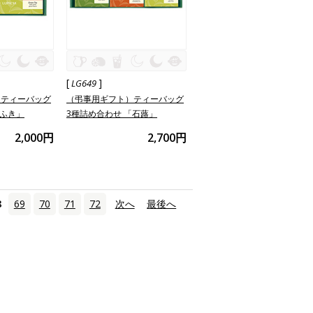
[
]
LG649
）ティーバッグ
（弔事用ギフト）ティーバッグ
「ふき」
3種詰め合わせ 「石蕗」
2,000円
2,700円
8
69
70
71
72
次へ
›
最後へ
»