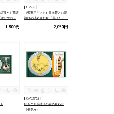
[
]
LG606
）紅茶とお茶請
（弔事用ギフト）日本茶とお茶
「都わすれ」
請けの詰め合わせ 「花ほたる」
1,800円
2,050円
[
]
ONL2362
ット
紅茶とお茶請けの詰め合わせ
（弔事用）