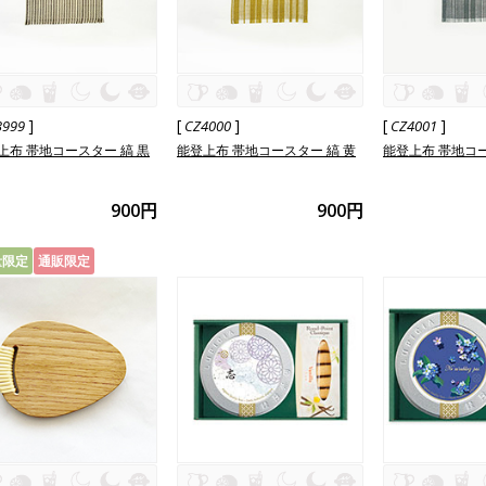
]
[
]
[
]
3999
CZ4000
CZ4001
上布 帯地コースター 縞 黒
能登上布 帯地コースター 縞 黄
能登上布 帯地コー
900円
900円
量限定
通販限定