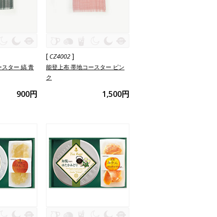
[
]
CZ4002
スター 縞 青
能登上布 帯地コースター ピン
ク
900円
1,500円