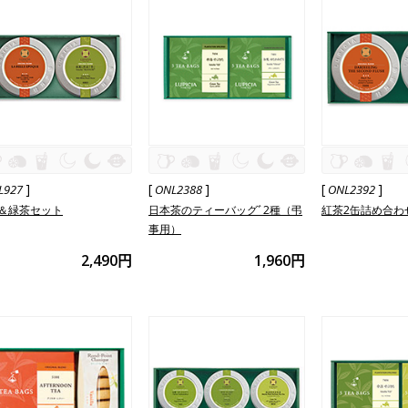
]
[
]
[
]
L927
ONL2388
ONL2392
＆緑茶セット
日本茶のティーバッグﾞ2種（弔
紅茶2缶詰め合わ
事用）
2,490円
1,960円