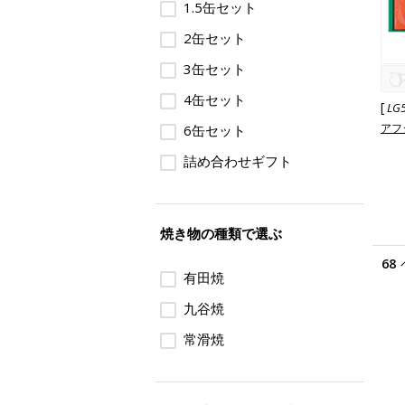
1.5缶セット
2缶セット
3缶セット
4缶セット
[
LG
アフ
6缶セット
詰め合わせギフト
焼き物の種類で選ぶ
68
有田焼
九谷焼
常滑焼