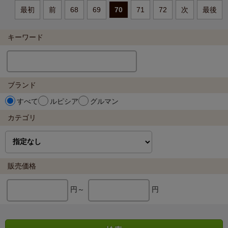
最初
前
68
69
70
71
72
次
最後
キーワード
ブランド
すべて
ルピシア
グルマン
カテゴリ
販売価格
円～
円