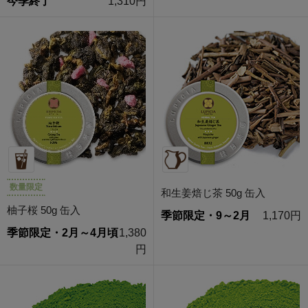
今季終了
1,310円
数量限定
和生姜焙じ茶 50g 缶入
柚子桜 50g 缶入
季節限定・9～2月
1,170円
季節限定・2月～4月頃
1,380
円