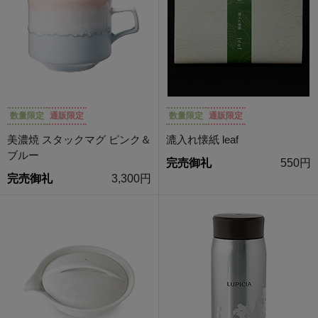
数量限定
通販限定
数量限定
通販限定
美濃焼 スタックマグ ピンク＆
漉入れ懐紙 leaf
ブルー
完売御礼
550円
完売御礼
3,300円