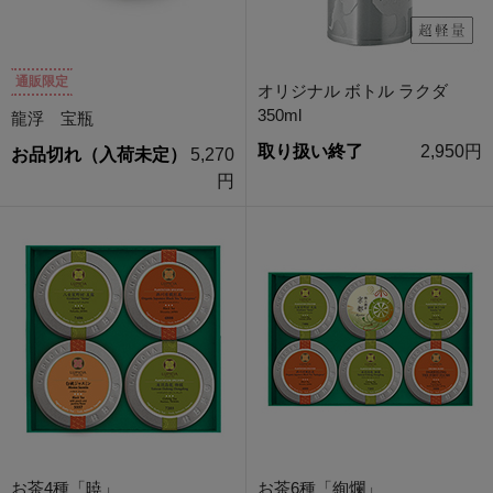
通販限定
オリジナル ボトル ラクダ
350ml
龍浮 宝瓶
取り扱い終了
2,950円
お品切れ（入荷未定）
5,270
円
お茶4種「暁」
お茶6種「絢爛」