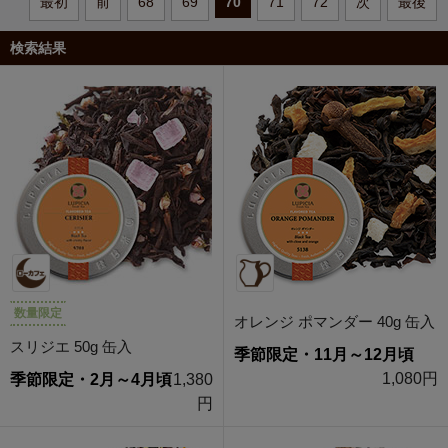
最初
前
68
69
70
71
72
次
最後
検索結果
数量限定
オレンジ ポマンダー 40g 缶入
スリジエ 50g 缶入
季節限定・11月～12月頃
1,080円
季節限定・2月～4月頃
1,380
円