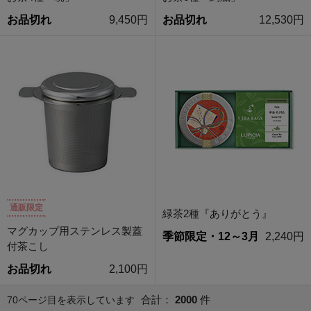
お品切れ
9,450円
お品切れ
12,530円
通販限定
緑茶2種『ありがとう』
マグカップ用ステンレス製蓋
季節限定・12～3月
2,240円
付茶こし
お品切れ
2,100円
合計：
2000
件
70ページ目を表示しています