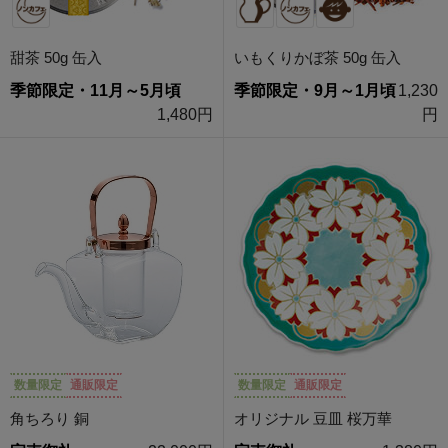
甜茶 50g 缶入
いもくりかぼ茶 50g 缶入
季節限定・11月～5月頃
季節限定・9月～1月頃
1,230
1,480円
円
数量限定
通販限定
数量限定
通販限定
角ちろり 銅
オリジナル 豆皿 桜万華