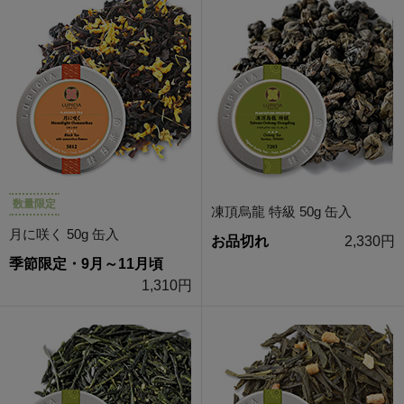
数量限定
凍頂烏龍 特級 50g 缶入
月に咲く 50g 缶入
お品切れ
2,330円
季節限定・9月～11月頃
1,310円