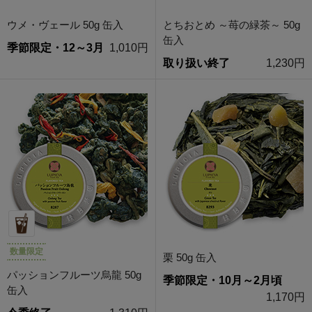
ウメ・ヴェール 50g 缶入
とちおとめ ～苺の緑茶～ 50g
缶入
季節限定・12～3月
1,010円
取り扱い終了
1,230円
数量限定
栗 50g 缶入
パッションフルーツ烏龍 50g
季節限定・10月～2月頃
缶入
1,170円