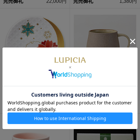
完売御礼
22,000円
完売御礼
1,380円
数量限定
通販限定
数量限定
通販限定
オリジナル 豆皿 雪月花 桜
アメリマグ 黄
完売御礼
1,380円
完売御礼
3,300円