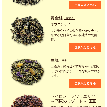
黄金桂
烏龍茶
オウゴンケイ
キンモクセイに似た華やかな香り、
軽やかな口当たりの福建省の烏龍
茶。
巨峰
緑茶
巨峰の甘酸っぱく芳醇な香りが口い
っぱいに広がる、上品な風味の緑茶
です。
セイロン・ヌワラエリヤ
～高原のリゾート～
紅茶