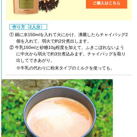
作り方〈2人分〉
① 鍋に水150mlを入れて火にかけ、沸騰したらチャイバッグ2
個を入れて、弱火で約2分煮出します。
② 牛乳150mlと砂糖10g程度を加えて、ふきこぼれないよう
に中火から弱火で約3分煮込みます。チャイバッグを取り
出してできあがり。
※牛乳の代わりに粉末タイプのミルクを使っても。