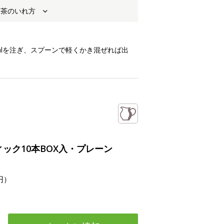
お茶のいれ方
50mlを注ぎ、スプーンで軽くかき混ぜれば出
ック10本BOX入・プレーン
円）