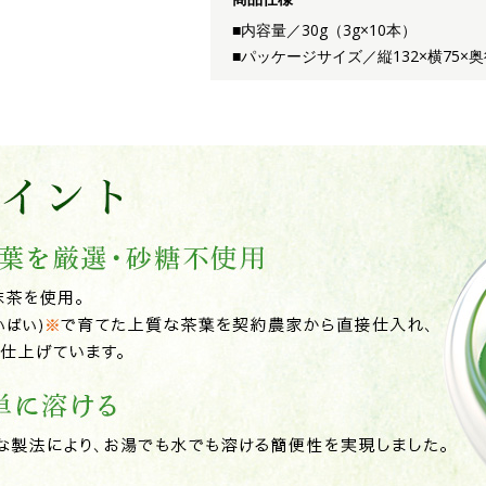
■内容量／30g（3g×10本）
■パッケージサイズ／縦132×横75×奥