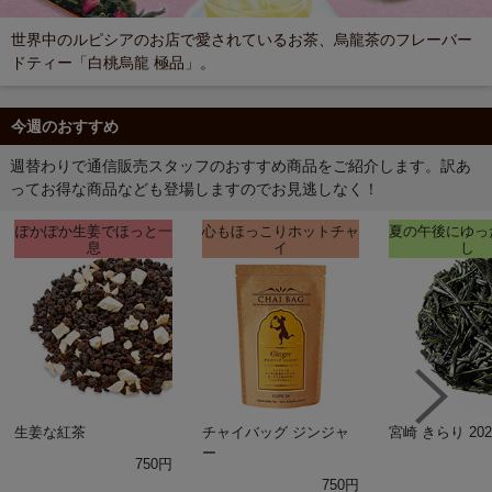
世界中のルピシアのお店で愛されているお茶、烏龍茶のフレーバー
ドティー「白桃烏龍 極品」。
今週のおすすめ
週替わりで通信販売スタッフのおすすめ商品をご紹介します。訳あ
ってお得な商品なども登場しますのでお見逃しなく！
ぽかぽか生姜でほっと一
心もほっこりホットチャ
夏の午後にゆっ
息
イ
し
生姜な紅茶
チャイバッグ ジンジャ
宮崎 きらり 202
ー
750円
750円