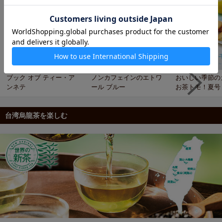
ブック オブ ティー・ア
ノンカフェインのエトワ
おいしい季節の
ンネテ
ール ブルー
お茶トモ！夏号
台湾烏龍茶を楽しむ