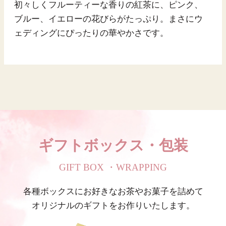
初々しくフルーティーな香りの紅茶に、ピンク、
華
ブルー、イエローの花びらがたっぷり。まさにウ
チ
ェディングにぴったりの華やかさです。
と
ー
ギフトボックス・包装
GIFT BOX ・WRAPPING
各種ボックスにお好きなお茶やお菓子を詰めて
オリジナルのギフトをお作りいたします。