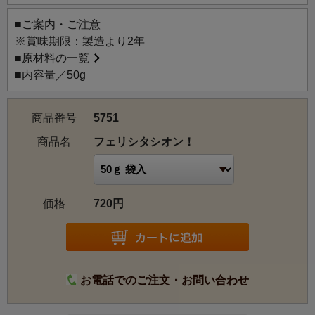
祝いにふさわしいお茶として、フランス語で「おめでと
■ご案内・ご注意
う！」を意味する「Felicitations!（フェリシタシオン！）」
※賞味期限：製造より2年
という名前をつけました。
■
原材料の一覧
フランスでは結婚、卒業、昇進、誕生日など、様々な祝賀
■内容量／50g
の場面で広く使われる言葉です。
トッピングには色とりどりの花びらと、「夫婦愛」「相思
商品番号
5751
相愛」の花言葉を持つ「リンデン」を加え、より華やかな
商品名
フェリシタシオン！
フラワーシャワーをイメージしました。
価格
720円
お電話でのご注文・お問い合わせ