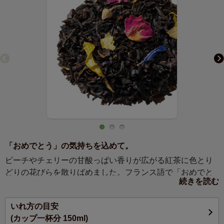
「おめでとう」の気持ちを込めて。
ピーチやチェリーの甘酸っぱい香りが広がる紅茶に色とり
どりの花びらを散りばめました。フランス語で「おめでと
続きを読む
う」の気持ちを伝える心華やぐお茶です。
いれ方の目安
日常にあふれる小さな「おめでとう」から結婚や入学、卒
(カップ一杯分 150ml)
業といった人生の節目の「おめでとう」まで、すべてのお