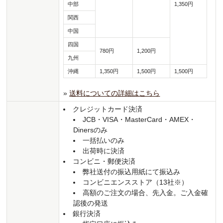
中部
1,350円
関西
中国
四国
780円
1,200円
九州
沖縄
1,350円
1,500円
1,500円
»
送料についての詳細はこちら
クレジットカード決済
JCB・VISA・MasterCard・AMEX・
Dinersのみ
一括払いのみ
出荷時に決済
コンビニ・郵便決済
弊社送付の振込用紙にて振込み
コンビニエンスストア（13社※）
高額のご注文の場合、先入金。ご入金確
認後の発送
銀行決済