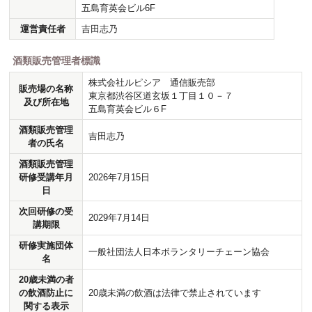
五島育英会ビル6F
運営責任者
吉田志乃
酒類販売管理者標識
株式会社ルピシア 通信販売部
販売場の名称
東京都渋谷区道玄坂１丁目１０－７
及び所在地
五島育英会ビル６F
酒類販売管理
吉田志乃
者の氏名
酒類販売管理
研修受講年月
2026年7月15日
日
次回研修の受
2029年7月14日
講期限
研修実施団体
一般社団法人日本ボランタリーチェーン協会
名
20歳未満の者
の飲酒防止に
20歳未満の飲酒は法律で禁止されています
関する表示