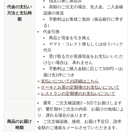
指定口座に振込み
代金の支払い
高額のご注文の場合、先入金。ご入金確
方法と支払時
認後の発送
期
手数料はお客様ご負担（振込銀行に準ず
る）
代金引換
商品と現金を引き換え
ヤマト・コレクト便もしくはゆうパック
代引
受け取る方が直接現金をお支払いいただ
けない場合は、承れません
手数料はご購入金額に応じて330円～/お
届け先1件につき
»
支払いについての詳細はこちら
»
ケーキとお茶の定期便のお支払いについて
»
レストランの定期便のお支払いについて
通常、ご注文確認後2～5日でお届けします
が、繁忙期やご注文の内容、お届けの地域によ
り、遅れる場合があります。
商品のお届け
ご注文確認後、後程、お届け予定日、請求
時期
金額のご連絡をメールさせていただきます。