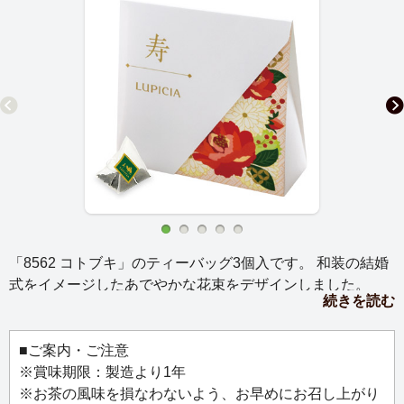
「8562 コトブキ」のティーバッグ3個入です。 和装の結婚
式をイメージしたあでやかな花束をデザインしました。
続きを読む
箱を開くと、まるで手のひらに花束がふんわりと広がるよ
うな仕掛けになっています。
お祝いの贈りものとしても、披露宴の際に手渡しで贈るプ
■ご案内・ご注意
チギフトとしてもご利用いただけます。
※賞味期限：製造より1年
※お茶の風味を損なわないよう、お早めにお召し上がり