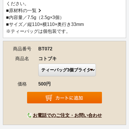
コトブキ：フランスの果実ミラベルがフルーティーに香る
ください。
台湾烏龍茶。とろりと甘くやさしい味わい。
■
原材料の一覧
■内容量／7.5g（2.5g×3個）
■サイズ／縦110×横110×奥行き33mm
※ティーバッグは個包装です。
商品番号
BT072
商品名
コトブキ
価格
500円
お電話でのご注文・お問い合わせ