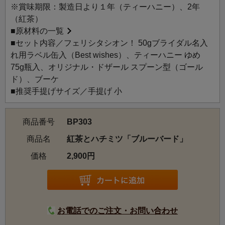
※賞味期限：製造日より１年（ティーハニー）、2年
（紅茶）
■
原材料の一覧
■セット内容／フェリシタシオン！ 50gブライダル名入
れ用ラベル缶入（Best wishes）、ティーハニー ゆめ
75g瓶入、オリジナル・ドザール スプーン型（ゴール
ド）、ブーケ
■推奨手提げサイズ／手提げ 小
商品番号
BP303
商品名
紅茶とハチミツ「ブルーバード」
価格
2,900円
お電話でのご注文・お問い合わせ