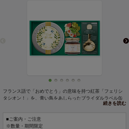
フランス語で「おめでとう」の意味を持つ紅茶「フェリシ
タシオン！」を、青い鳥をあしらったブライダルラベル缶
続きを読む
でご用意しました。甘い香りのハチミツと、茶葉の計量ス
プーン「ドザール」を詰め合わせた、祝福の気持ちを伝え
る贈りものです。
■ご案内・ご注意
※数量・期間限定