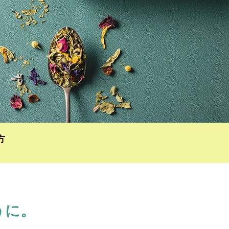
方
うに。