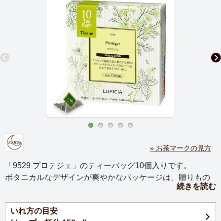
» お茶マークの見方
「9529 プロテジェ」のティーバッグ10個入りです。
ボタニカルなデザインが爽やかなパッケージは、贈りもの
続きを読む
にもぴったり。
毎日を忙しく過ごす方への、やすらぎの贈りものに。大切
いれ方の目安
な方への心を込めたギフトや、センスのある手土産をお探