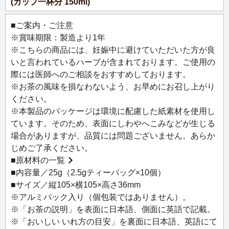
(カップ一杯分 150ml)
しの方にもおすすめです。
■ご案内・ご注意
今日の一杯のTisaneが励みになりますように。
※賞味期限：製造より1年
自然の恵みそのままに、心や体に寄り添うルピシアのティ
※こちらの商品には、妊娠中に避けていただいた方が良
ザンヌ。
いと言われているハーブが含まれております。ご使用の
日々の生活に自然とのつながりを感じながら、心地よい時
際には医師へのご相談をおすすめしております。
間をお楽しみください。
※お茶の風味を損なわないよう、お早めにお召し上がり
ください。
おすすめのシーン：【パワー】【プロテクト】【ヘルシ
※本製品のパッケージは環境に配慮した紙素材を使用し
ー】
ています。そのため、表面にしわやへこみなどが生じる
場合がありますが、品質には問題ございません。あらか
プロテジェ：古くから親しまれてきた、健康をサポートす
じめご了承ください。
るクロモジと朝鮮人参に、爽やかな香りのカモミールなど
■
原材料の一覧
をブレンド。内なるパワーを高めて体を守りたい方に。
■内容量／25g（2.5gティーバッグ×10個）
■サイズ／縦105×横105×高さ36mm
主なハーブ：クロモジ、ジンジャー、カモミール、朝鮮人
※アルミパック入り（個包装ではありません）。
参など
※「お茶の説明」を表面に日本語、側面に英語で記載。
※「おいしい いれ方の目安」を裏面に日本語、英語にて