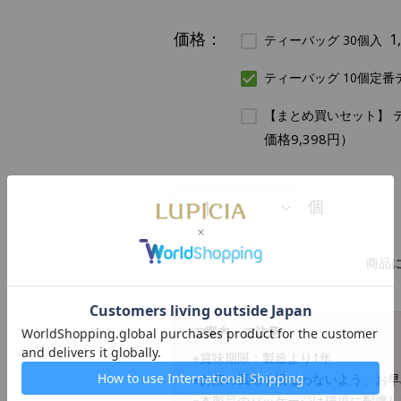
価格：
1
ティーバッグ 30個入
ティーバッグ 10個定番
【まとめ買いセット】 テ
価格9,398円）
個
商品
ご案内・ご注意
※賞味期限：製造より1年
※お茶の風味を損なわないよう、お
※本製品のパッケージは環境に配慮