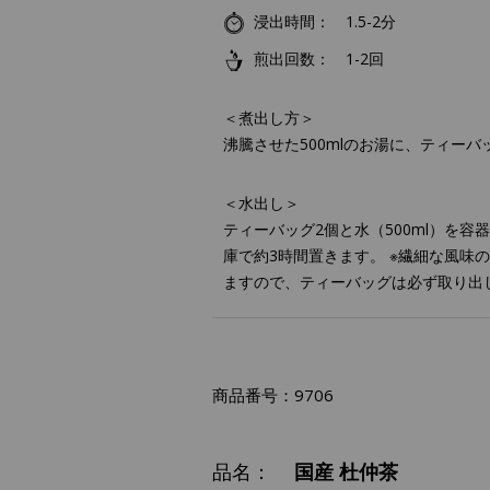
浸出時間
1.5-2分
煎出回数
1-2回
＜煮出し方＞
沸騰させた500mlのお湯に、ティーバ
＜水出し＞
ティーバッグ2個と水（500ml）を
庫で約3時間置きます。 ※繊細な風味
ますので、ティーバッグは必ず取り出
商品番号：
9706
品名：
国産 杜仲茶