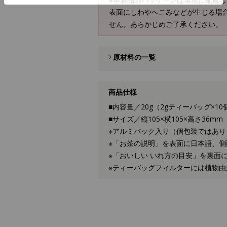
表面にしわやへこみなどが生じる場
せん。あらかじめご了承ください。
原材料の一覧
商品仕様
■内容量／20g（2gティーバッグ×10
■サイズ／縦105×横105×高さ36mm
※アルミパック入り（個包装ではあり
※「お茶の説明」を表面に日本語、側
※「おいしい いれ方の目安」を裏面
※ティーバッグフィルターには植物