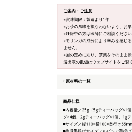
ご案内・ご注意
※賞味期限：製造より1年
※お茶の風味を損なわないよう、お
※妊娠中の方は医師にご相談ください
※モリンガの成分により辛みを感じ
ません。
※国の定めに則り、茶葉をそのまま
浸出液の数値はウェブサイトをご覧
原材料の一覧
商品仕様
■内容量／25g（5gティーバッグ×1個
グ×4個、2gティーバッグ×1個、1g
■サイズ／縦110×横108×奥行き55m
■推奨手提げサイズ／ルピシア手提げ