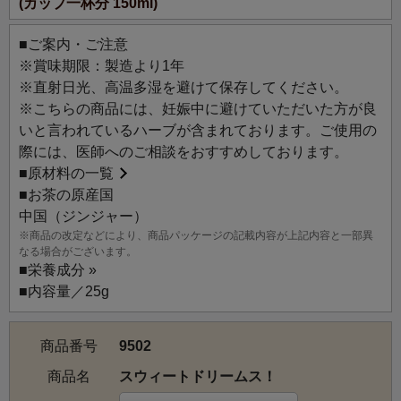
(カップ一杯分 150ml)
■ご案内・ご注意
※賞味期限：製造より1年
※直射日光、高温多湿を避けて保存してください。
※こちらの商品には、妊娠中に避けていただいた方が良
いと言われているハーブが含まれております。ご使用の
際には、医師へのご相談をおすすめしております。
■
原材料の一覧
■お茶の原産国
中国（ジンジャー）
※商品の改定などにより、商品パッケージの記載内容が上記内容と一部異
なる場合がございます。
■
栄養成分 »
■内容量／25g
商品番号
9502
商品名
スウィートドリームス！