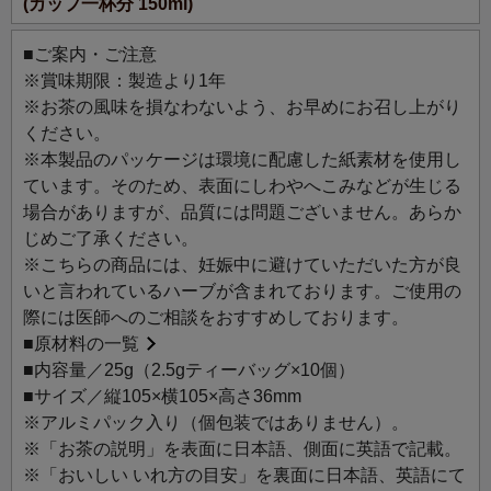
(カップ一杯分 150ml)
しの方にもおすすめです。
■ご案内・ご注意
今日の一杯のTisaneが励みになりますように。
※賞味期限：製造より1年
自然の恵みそのままに、心や体に寄り添うルピシアのティ
※お茶の風味を損なわないよう、お早めにお召し上がり
ザンヌ。
ください。
日々の生活に自然とのつながりを感じながら、心地よい時
※本製品のパッケージは環境に配慮した紙素材を使用し
間をお楽しみください。
ています。そのため、表面にしわやへこみなどが生じる
場合がありますが、品質には問題ございません。あらか
おすすめのシーン：【パワー】【ヘルシー】【ビューティ
じめご了承ください。
ー】
※こちらの商品には、妊娠中に避けていただいた方が良
いと言われているハーブが含まれております。ご使用の
マスキュラン：ルイボスにマカ・朝鮮人参をブレンド。シ
際には医師へのご相談をおすすめしております。
ナモンとジンジャーも効いた、ほんのりスパイシーなハー
■
原材料の一覧
ブティーです。毎日のパワーアップにおすすめ！
■内容量／25g（2.5gティーバッグ×10個）
■サイズ／縦105×横105×高さ36mm
主なハーブ：マカ、朝鮮人参など
※アルミパック入り（個包装ではありません）。
※「お茶の説明」を表面に日本語、側面に英語で記載。
※「おいしい いれ方の目安」を裏面に日本語、英語にて