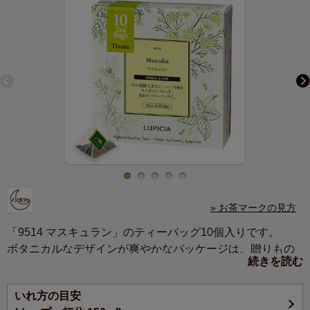
» お茶マークの見方
「9514 マスキュラン」のティーバッグ10個入りです。
ボタニカルなデザインが爽やかなパッケージは、贈りもの
続きを読む
にもぴったり。
毎日を忙しく過ごす方への、やすらぎの贈りものに。大切
いれ方の目安
な方への心を込めたギフトや、センスのある手土産をお探