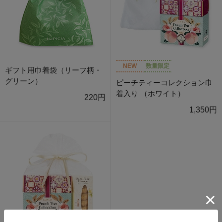
NEW
数量限定
ギフト用巾着袋（リーフ柄・
グリーン）
ピーチティーコレクション巾
着入り （ホワイト）
220円
1,350円