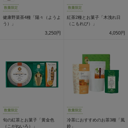
数量限定
数量限定
健康野菜茶4種「陽々（ようよ
紅茶2種とお菓子「木洩れ日
う）」
（こもれび）」
3,250円
4,050円
数量限定
数量限定
旬の紅茶とお菓子「黄金色
冷茶におすすめのお茶3種「風
（こがねいろ）」
鈴」