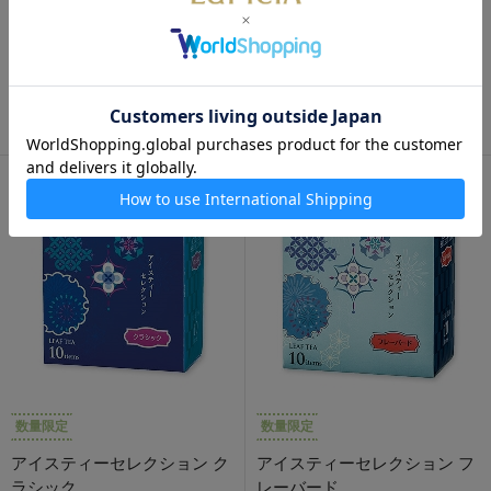
数量限定
数量限定
紅茶とお菓子「フレーズ」
お茶3種「南風（みなみか
ぜ）」
2,550円
4,150円
数量限定
数量限定
アイスティーセレクション ク
アイスティーセレクション フ
ラシック
レーバード