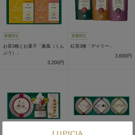
数量限定
数量限定
お茶3種とお菓子「薫風（くん
紅茶3種「デイリー」
ぷう）」
3,600円
3,200円