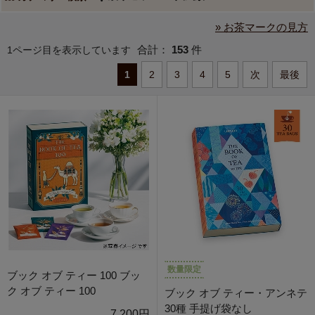
» お茶マークの見方
合計：
153
件
1ページ目を表示しています
1
2
3
4
5
次
最後
数量限定
ブック オブ ティー 100 ブッ
ク オブ ティー 100
ブック オブ ティー・アンネテ
30種 手提げ袋なし
7,200円