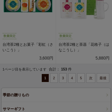
数量限定
数量限定
台湾茶2種とお菓子「彩虹（さ
台湾茶2種と茶器「花格子（は
いこう）」
なこうし）」
3,600円
5,880円
合計：
153
件
1ページ目を表示しています
1
2
3
4
5
次
最後
季節の贈りもの
サマーギフト