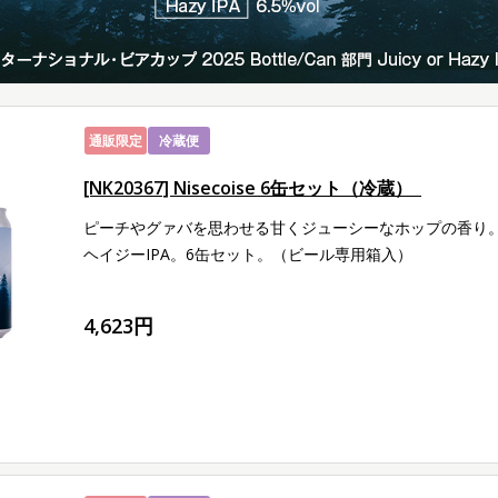
通販限定
冷蔵便
[NK20367] Nisecoise 6缶セット（冷蔵）
ピーチやグァバを思わせる甘くジューシーなホップの香り
ヘイジーIPA。6缶セット。（ビール専用箱入）
4,623円