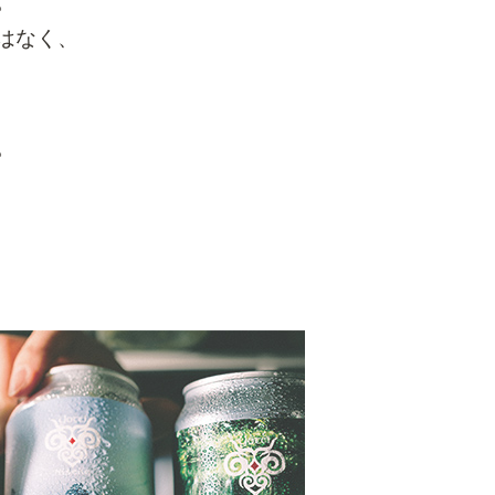
。
はなく、
。