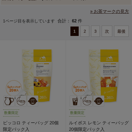
» お茶マークの見方
合計：
62
件
1ページ目を表示しています
1
2
3
次
最後
数量限定
数量限定
ピッコロ ティーバッグ 20個
ルイボス レモン ティーバッグ
限定パック入
20個限定パック入