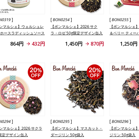
]
[
]
[
]
N0319
BON0254
BON0255
ンマルシェ】ウェルシュレ
【ボンマルシェ】2026 サク
【ボンマルシェ】2
 ホースラディッシュソース
ラ・ロゼ 50g限定デザイン缶入
＆ベリー ティー
定デザインBOX
864円
432円
1,450円
870円
1,250円
]
[
]
[
]
N0294
BON0295
BON0296
ンマルシェ】2026 サクラ
【ボンマルシェ】マスカット・
【ボンマルシェ
g限定デザイン缶入
ダージリン 50g袋入
ジリン 50g袋入