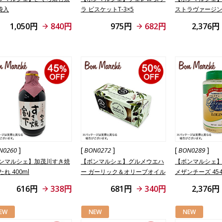
袋入
ラ ビスケットT-3×5
ストラヴァージ
ル 250ml
1,050円
840円
975円
682円
2,376円
]
[
]
[
]
N0260
BON0272
BON0289
ンマルシェ】加茂川すき焼
【ボンマルシェ】グルメウエハ
【ボンマルシェ】
れ 400ml
ー ガーリック＆オリーブオイル
メザンチーズ 454
60g
616円
338円
681円
340円
2,376円
EW
NEW
NEW