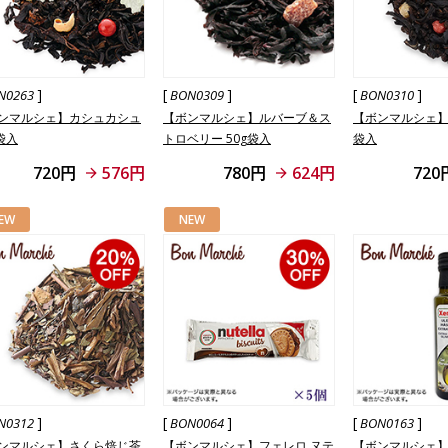
]
[
]
[
]
N0263
BON0309
BON0310
ンマルシェ】カシュカシュ
【ボンマルシェ】ルバーブ＆ス
【ボンマルシェ】フ
袋入
トロベリー 50g袋入
袋入
720円
576円
780円
624円
720
EW
NEW
]
[
]
[
]
N0312
BON0064
BON0163
ンマルシェ】さくら焙じ茶
【ボンマルシェ】フェレロ ヌテ
【ボンマルシェ】