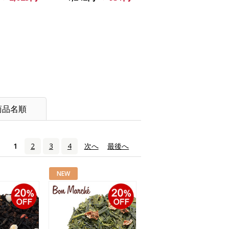
商品名順
1
2
3
4
次へ
›
最後へ
»
NEW