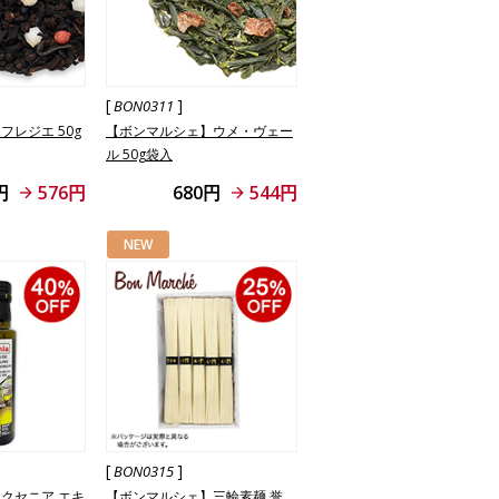
[
]
BON0311
レジエ 50g
【ボンマルシェ】ウメ・ヴェー
ル 50g袋入
円
576円
680円
544円
NEW
[
]
BON0315
クセニア エキ
【ボンマルシェ】三輪素麺 誉