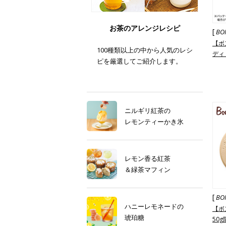
お茶のアレンジレシピ
[
BO
【ボ
100種類以上の中から人気のレシ
ディ
ピを厳選してご紹介します。
95g
ニルギリ紅茶の
レモンティーかき氷
レモン香る紅茶
＆緑茶マフィン
[
BO
ハニーレモネードの
【ボ
琥珀糖
50