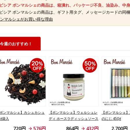
ルピシア ボンマルシェの商品は、箱潰れ、パッケージ不良、油染み、中
ルピシア ボンマルシェの商品は、ギフト用タグ、メッセージカードの同
 ボンマルシェがお買い得な理由
今週のおすすめ！
ボンマルシェ】カシュカシュ
【ボンマルシェ】ウェルシュレ
【ボンマルシェ】
0g袋入
ディ ホースラディッシュソース
のにじ 450g
95g
720円
576円
864円
432円
2,700円