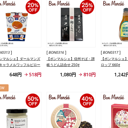
]
[
]
[
]
N0313
BON0316
BON0317
ンマルシェ】ダールマンズ
【ボンマルシェ】信州そば・讃
【ボンマルシェ
キャラメルワッフルピロー
岐うどん詰合せ 250g
ロップ 660g
ワーボックス 8枚入
648円
518円
1,080円
810円
1,242
EW