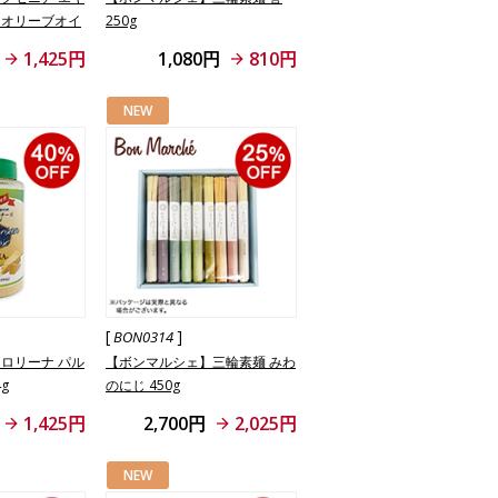
ンオリーブオイ
250g
1,425円
1,080円
810円
NEW
[
]
BON0314
ロリーナ パル
【ボンマルシェ】三輪素麺 みわ
g
のにじ 450g
1,425円
2,700円
2,025円
NEW