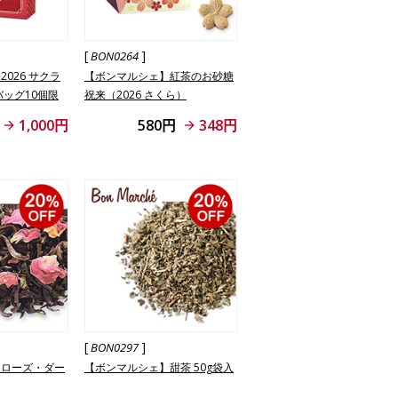
[
]
BON0264
026 サクラ
【ボンマルシェ】紅茶のお砂糖
バッグ10個限
祝来（2026 さくら）
入
1,000円
580円
348円
[
]
BON0297
】ローズ・ダー
【ボンマルシェ】甜茶 50g袋入