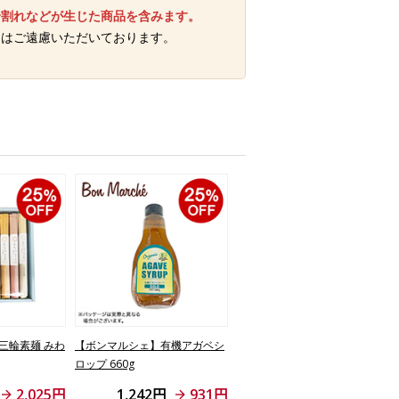
身割れなどが生じた商品を含みます。
梱はご遠慮いただいております。
三輪素麺 みわ
【ボンマルシェ】有機アガベシ
ロップ 660g
2,025円
1,242円
931円