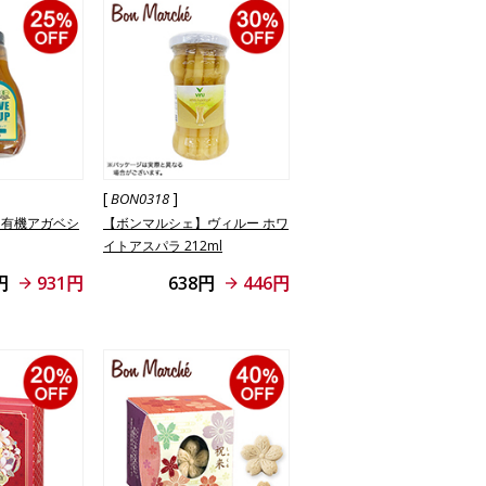
[
]
BON0318
】有機アガベシ
【ボンマルシェ】ヴィルー ホワ
イトアスパラ 212ml
円
931円
638円
446円