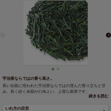
宇治茶ならではの香り高さ。
長い伝統に培われた宇治茶ならではの澄んだ香り立ちと甘
み。長く続く余韻が心地よい、上質な新茶です。
続きを読む
日本の茶文化を牽引してきた歴史と伝統を誇る産地、京
いれ方の目安
都・宇治。