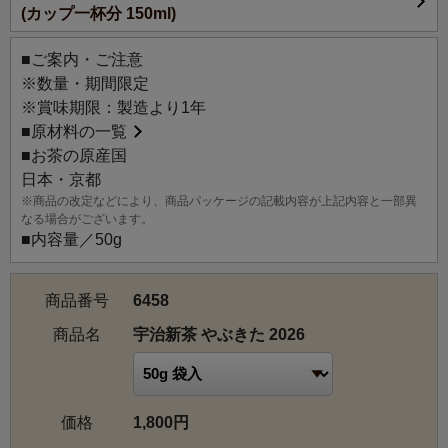
(カップ一杯分 150ml)
このお茶は宇治茶の最大産地、京都府相楽郡（そうらくぐ
ん）和束(わづか)町の生産者からお届けする上級煎茶です。
■ご案内・ご注意
最大の魅力は宇治ならではの香り高さ。飲み口は透き通る
※数量・期間限定
ような清らかさでありながら、上質な甘みとうまみを感
※賞味期限：製造より1年
じ、心地よい余韻が広がります。
■
原材料の一覧
ピンと伸びた、光沢のある深緑色に輝く茶葉が見た目にも
■お茶の原産国
美しい、伝統的な浅蒸し仕上げの煎茶です。
日本・京都
繊細な和菓子との相性も良く、お客様のおもてなしや、贈
※商品の改定などにより、商品パッケージの記載内容が上記内容と一部異
りものにもおすすめです。
なる場合がございます。
まさに日本を代表する名産地・宇治を体現する味わいの新
■内容量／50g
茶です。
商品番号
6458
【仕上げ】浅蒸し
商品名
宇治新茶 やぶきた 2026
価格
1,800円