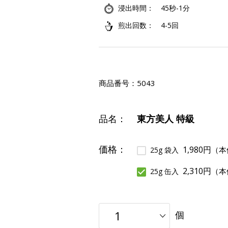
浸出時間
45秒-1分
煎出回数
4-5回
商品番号：
5043
品名：
東方美人 特級
価格：
1,980円
（本
25g 袋入
2,310円
（本
25g 缶入
個