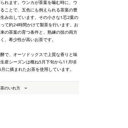
げられます。ウンカが茶葉を噛む時に、ウ
することで、五色にも例えられる茶葉の豊
生み出しています。その小さな1芯2葉の
って約24時間かけて製茶を行います。お
由来の茶葉の育つ条件と、熟練の技の両方
しく、希少性が高いお茶です。
発酵で、オーソドックスで上質な香りと味
生産シーズンは概ね5月下旬から11月頃
8月に摘まれたお茶を使用しています。
お茶のいれ方