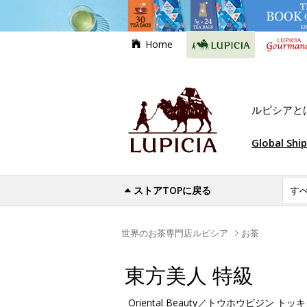
Home
ルピシアと
Global Shi
ストアTOPに戻る
世界のお茶専門店ルピシア
お茶
東方美人 特級
Oriental Beauty／トウホウビジン トッ