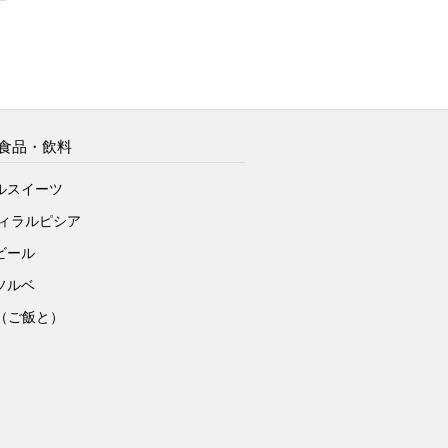
食品・飲料
ルスイーツ
ヴィラルピシア
ビール
ソルベ
to（ご飯と）