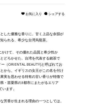
お気に入り
シェアする
りとした優雅な香りに、甘く上品な余韻が
に知られる、希少な台湾烏龍茶。
頃にかけて、その優れた品質と希少性か
をとどろかせた、台湾を代表する銘茶で
ORIENTAL BEAUTY)と呼ばれてお
ことから、イギリスの女王がこの名を付け
た果実を思わせる特有の甘い香りが特徴で
県・苗栗県の3都市にまたがるエリア
ています。
うな芳香が生まれる理由の一つとしては、