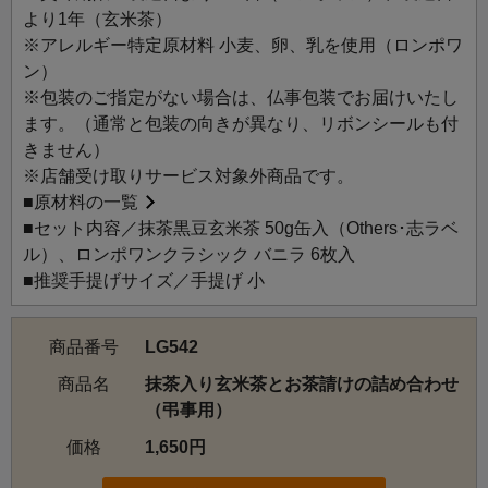
より1年（玄米茶）
※アレルギー特定原材料 小麦、卵、乳を使用（ロンポワ
ン）
※包装のご指定がない場合は、仏事包装でお届けいたし
ます。（通常と包装の向きが異なり、リボンシールも付
きません）
※店舗受け取りサービス対象外商品です。
■
原材料の一覧
■セット内容／抹茶黒豆玄米茶 50g缶入（Others･志ラベ
ル）、ロンポワンクラシック バニラ 6枚入
■推奨手提げサイズ／手提げ 小
商品番号
LG542
商品名
抹茶入り玄米茶とお茶請けの詰め合わせ
（弔事用）
価格
1,650円