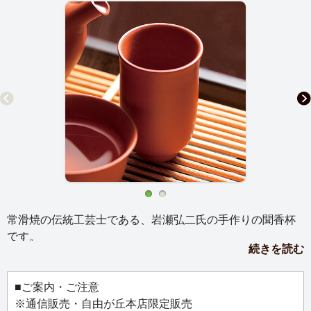
常滑焼の伝統工芸士である、岩瀬弘二氏の手作りの聞香杯
です。
続きを読む
お揃いの聞香杯でお茶の味と香りを楽しんでください。
【茶杯・聞香杯の使い方】
■ご案内・ご注意
①筒形の聞香杯にお茶を注ぎます。
※通信販売・自由が丘本店限定販売