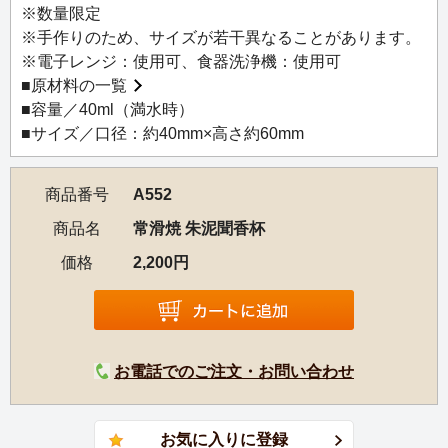
②聞香杯から茶杯にお茶を移します。
※数量限定
③聞香杯に残った香りを楽しみます。
※手作りのため、サイズが若干異なることがあります。
④茶杯のお茶を味わってください。
※電子レンジ：使用可、食器洗浄機：使用可
■
原材料の一覧
【岩瀬弘二作歴】
■容量／40ml（満水時）
1946年 常滑市にて生まれる
■サイズ／口径：約40mm×高さ約60mm
1962年 常滑市にて作陶をはじめる
1983年 常滑文化祭協賛作陶展 入賞
商品番号
A552
1993年 伝統産業優秀技術者 県知事表彰
1994年 常滑焼伝統工芸士に認定
商品名
常滑焼 朱泥聞香杯
2011年、2012年 長三賞 長三金賞受賞
価格
2,200円
その他、多数の受賞入賞歴がある
お電話でのご注文・お問い合わせ