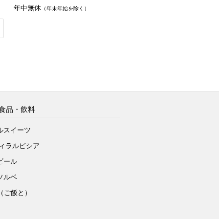
年中無休
（年末年始を除く）
食品・飲料
ルスイーツ
ヴィラルピシア
ビール
ソルベ
to（ご飯と）