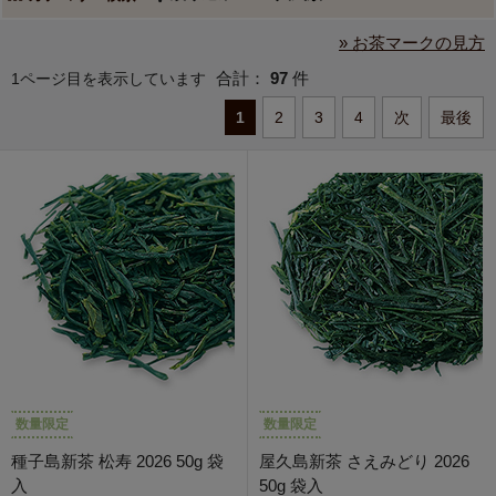
» お茶マークの見方
合計：
97
件
1ページ目を表示しています
1
2
3
4
次
最後
数量限定
数量限定
種子島新茶 松寿 2026 50g 袋
屋久島新茶 さえみどり 2026
入
50g 袋入