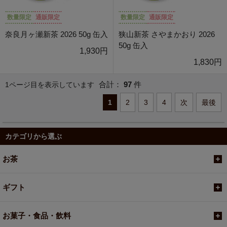
数量限定
通販限定
数量限定
通販限定
奈良月ヶ瀬新茶 2026 50g 缶入
狭山新茶 さやまかおり 2026
50g 缶入
1,930円
1,830円
合計：
97
件
1ページ目を表示しています
1
2
3
4
次
最後
カテゴリから選ぶ
お茶
ギフト
お菓子・食品・飲料