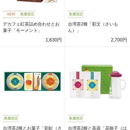
NEW
数量限定
数量限定
デカフェ紅茶詰め合わせとお
台湾茶2種「彩文（さいも
菓子「モーメント」
ん）」
1,630円
2,700円
数量限定
数量限定
台湾茶2種とお菓子「彩虹（さ
台湾茶2種と茶器「花格子（は