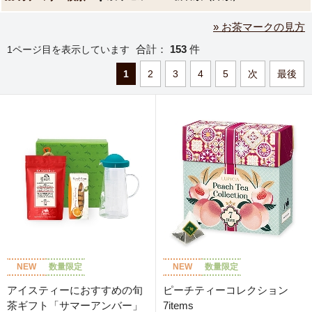
» お茶マークの見方
合計：
153
件
1ページ目を表示しています
1
2
3
4
5
次
最後
NEW
数量限定
NEW
数量限定
アイスティーにおすすめの旬
ピーチティーコレクション
茶ギフト「サマーアンバー」
7items