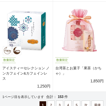
数量限定
数量限定
アイスティーセレクション ノ
台湾茶とお菓子「果茶（かち
ンカフェイン&カフェインレ
ゃ）」
ス
1,850円
1,250円
合計：
153
件
1ページ目を表示しています
1
2
3
4
5
次
最後