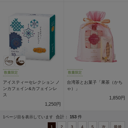
数量限定
数量限定
アイスティーセレクション ノ
台湾茶とお菓子「果茶（かち
ンカフェイン&カフェインレ
ゃ）」
ス
1,850円
1,250円
合計：
153
件
1ページ目を表示しています
1
2
3
4
5
次
最後