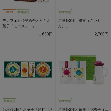
NEW
数量限定
数量限定
デカフェ紅茶詰め合わせとお
台湾茶2種「彩文（さいも
菓子「モーメント」
ん）」
1,630円
2,700円
数量限定
数量限定
台湾茶2種とお菓子「彩虹（さ
台湾茶2種と茶器「花格子（は