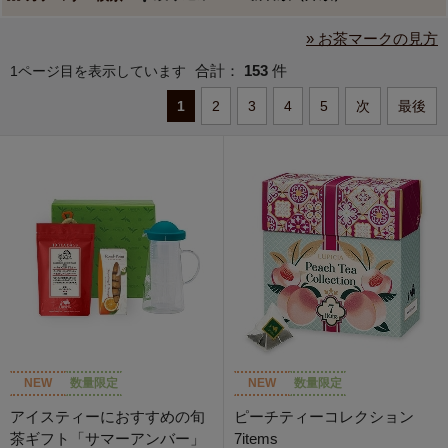
» お茶マークの見方
合計：
153
件
1ページ目を表示しています
1
2
3
4
5
次
最後
NEW
数量限定
NEW
数量限定
アイスティーにおすすめの旬
ピーチティーコレクション
茶ギフト「サマーアンバー」
7items