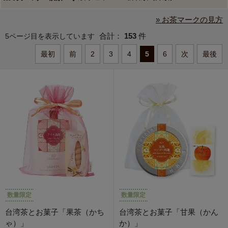
» お茶マークの見方
合計：
153
件
5ページ目を表示しています
最初
前
2
3
4
5
6
次
最後
数量限定
数量限定
台湾茶とお菓子「果茶（かち
台湾茶とお菓子「甘果（かん
ゃ）」
か）」