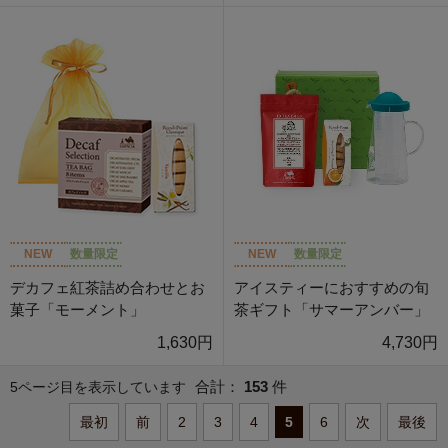
NEW
数量限定
NEW
数量限定
デカフェ紅茶詰め合わせとお
アイスティーにおすすめの旬
菓子「モーメント」
茶ギフト「サマーアンバー」
1,630円
4,730円
合計：
153
件
5ページ目を表示しています
最初
前
2
3
4
5
6
次
最後