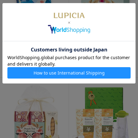
数量限定
NEW
数量限定
ブック オブ ティー・アンネテ
ピーチティーコレクション
24種 手提げ袋なし
7items
4,500円
1,150円