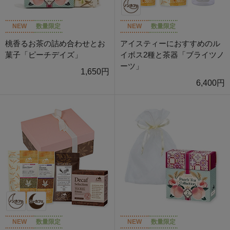
NEW
数量限定
NEW
数量限定
桃香るお茶の詰め合わせとお
アイスティーにおすすめのル
菓子「ピーチデイズ」
イボス2種と茶器「ブライツノ
ーツ」
1,650円
6,400円
NEW
数量限定
NEW
数量限定