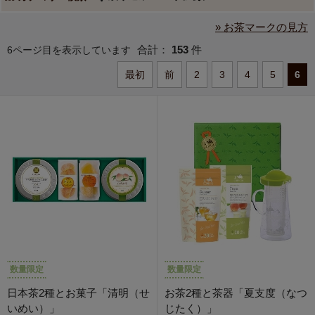
» お茶マークの見方
合計：
153
件
6ページ目を表示しています
最初
前
2
3
4
5
6
数量限定
数量限定
日本茶2種とお菓子「清明（せ
お茶2種と茶器「夏支度（なつ
いめい）」
じたく）」