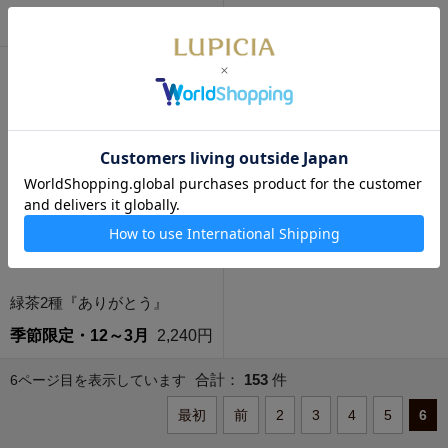
お品切れ
9,450円
お品切れ
12,530円
緑茶2種『ありがとう』
季節限定・12～3月
2,240円
合計：
153
件
6ページ目を表示しています
最初
前
2
3
4
5
6