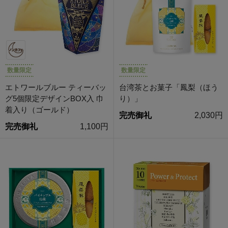
数量限定
数量限定
エトワールブルー ティーバッ
台湾茶とお菓子「鳳梨（ほう
グ5個限定デザインBOX入 巾
り）」
着入り（ゴールド）
完売御礼
2,030円
完売御礼
1,100円