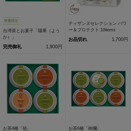
数量限定
ティザンヌセレクション パワ
ー＆プロテクト 10items
台湾茶とお菓子「陽果（よう
か）」
お品切れ
1,700円
完売御礼
1,900円
お茶4種「暁」
お茶6種「絢爛」