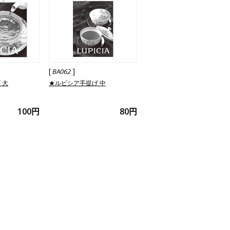
[
]
BA062
 大
★ルピシア手提げ 中
100円
80円