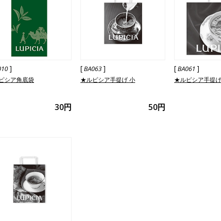
]
[
]
[
]
010
BA063
BA061
ピシア角底袋
★ルピシア手提げ 小
★ルピシア手提げ
30円
50円