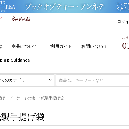
ログ
ご注
0
は
商品について
ご利用ガイド
お問い合わせ
pping Guidance
提げ・ブーケ・その他
紙製手提げ袋
紙製手提げ袋