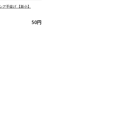
シア手提げ 【新小】
50円