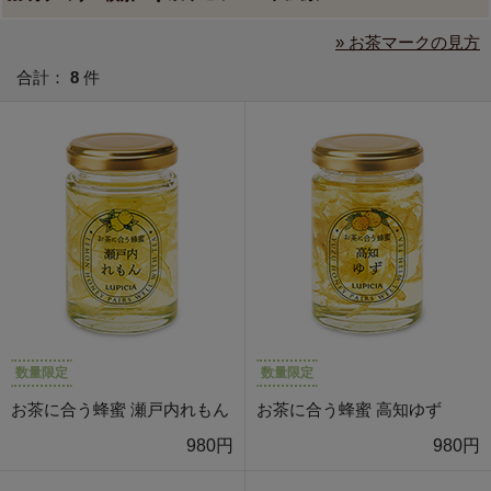
» お茶マークの見方
合計：
8
件
数量限定
数量限定
お茶に合う蜂蜜 瀬戸内れもん
お茶に合う蜂蜜 高知ゆず
980円
980円