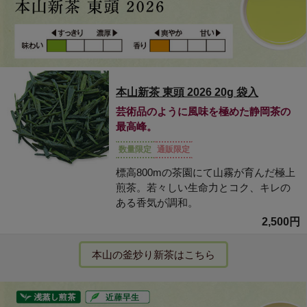
本山新茶 東頭 2026 20g 袋入
芸術品のように風味を極めた静岡茶の
最高峰。
数量限定
通販限定
標高800mの茶園にて山霧が育んだ極上
煎茶。若々しい生命力とコク、キレの
ある香気が調和。
2,500円
本山の釜炒り新茶はこちら