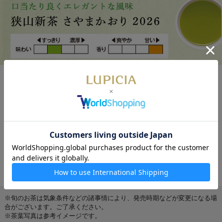
狭山新茶 さやまかおり 2026 50g 袋
入
花のような香りを引き出した煎茶。
数量限定
通販限定
藤の花のような香りと心地よい飲みご
たえの新茶。香りを引き出す製法によ
る、長く続く余韻が特徴です。
1,500円
※旬のお茶は気象条件などの諸事情により、発売時期などが変更になる場
合がございます。ご了承ください。
※茶葉写真は参考イメージです。