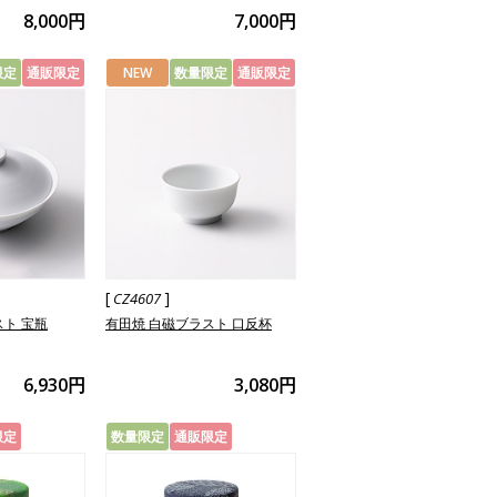
8,000円
7,000円
限定
通販限定
NEW
数量限定
通販限定
[
]
CZ4607
スト 宝瓶
有田焼 白磁ブラスト 口反杯
6,930円
3,080円
限定
数量限定
通販限定