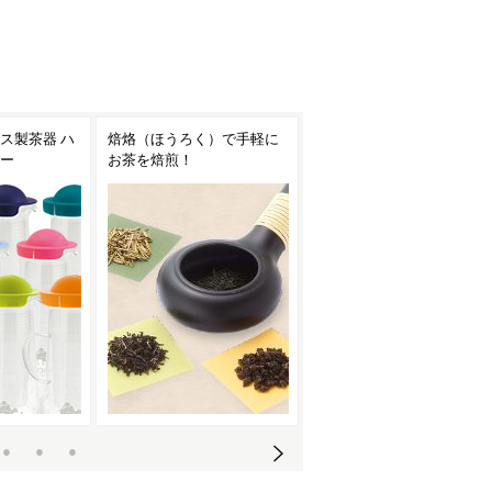
ス製茶器 ハ
焙烙（ほうろく）で手軽に
台湾茶におすすめの茶器
ー
お茶を焙煎！