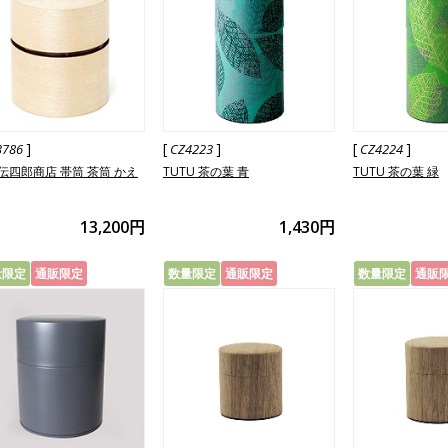
]
[
]
[
]
3786
CZ4223
CZ4224
伝四郎商店 帯筒 茶筒 かえ
TUTU 茶の葉 青
TUTU 茶の葉 緑
13,200円
1,430円
量限定
通販限定
数量限定
通販限定
数量限定
通販