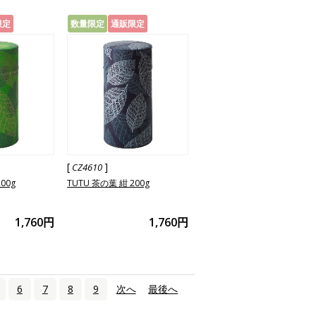
限定
数量限定
通販限定
[
]
CZ4610
00g
TUTU 茶の葉 紺 200g
1,760円
1,760円
6
7
8
9
次へ
›
最後へ
»