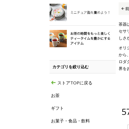
茶器
セサ
しさ
オリ
から
ロダ
カテゴリを絞り込む
界を
ストアTOPに戻る
お茶
ギフト
5
お菓子・食品・飲料