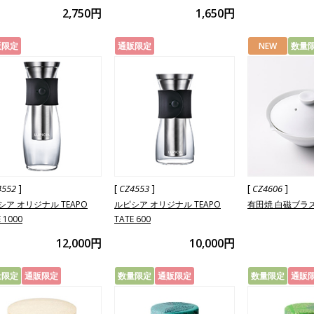
2,750円
1,650円
販限定
通販限定
NEW
数量
]
[
]
[
]
4552
CZ4553
CZ4606
シア オリジナル TEAPO
ルピシア オリジナル TEAPO
有田焼 白磁ブラ
 1000
TATE 600
12,000円
10,000円
量限定
通販限定
数量限定
通販限定
数量限定
通販