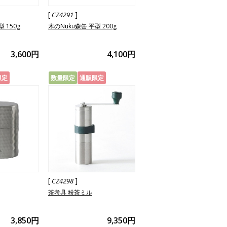
[
]
CZ4291
 150g
木のNuku森缶 平型 200g
3,600円
4,100円
限定
数量限定
通販限定
[
]
CZ4298
茶考具 粉茶ミル
3,850円
9,350円