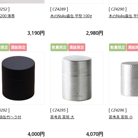
]
[
]
[
]
4252
CZ4289
CZ4290
200 薄墨
木のNuku森缶 平型 100g
木のNuku森缶 平型
3,190円
2,980円
量限定
通販限定
数量限定
通販限定
数量限定
通販
]
[
]
[
]
4292
CZ4295
CZ4296
篩缶竹ヘラ付
茶考具 茶筒 大
茶考具 茶筒 小
4,000円
4,070円