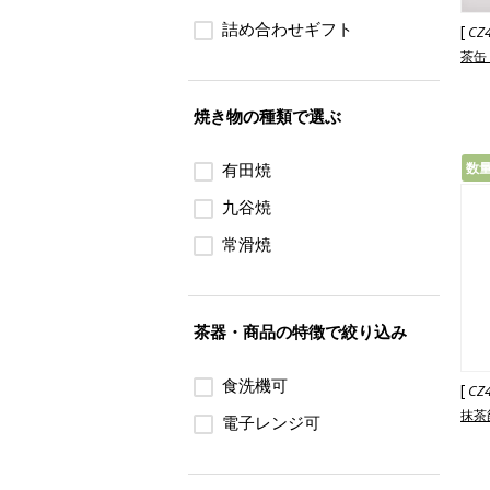
詰め合わせギフト
[
CZ
茶缶 
焼き物の種類で選ぶ
有田焼
数
九谷焼
常滑焼
茶器・商品の特徴で絞り込み
食洗機可
[
CZ
抹茶
電子レンジ可