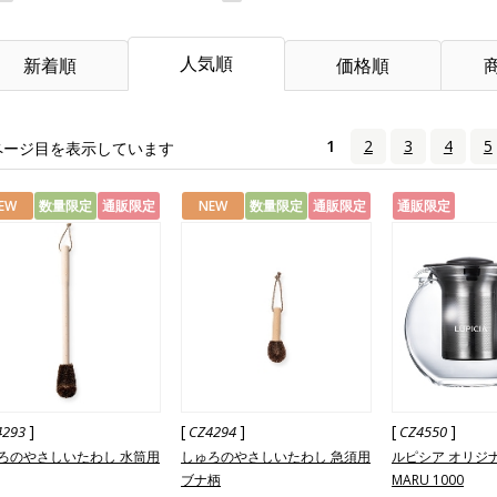
人気順
新着順
価格順
1
2
3
4
5
ページ目を表示しています
EW
数量限定
通販限定
NEW
数量限定
通販限定
通販限定
]
[
]
[
]
4293
CZ4294
CZ4550
ろのやさしいたわし 水筒用
しゅろのやさしいたわし 急須用
ルピシア オリジナル
ブナ柄
MARU 1000