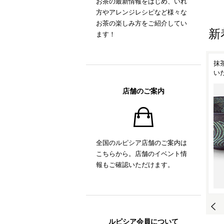
お茶の最新情報をはじめ、いれ
方やアレンジレシピなど様々な
お茶の楽しみ方をご紹介してい
新
ます！
！
ルピシアオリジナル ティー
お茶の時間がもっと楽しく
抹
ポット「TEAPO」
なるティーアイテム
い
店舗のご案内
全国のルピシア店舗のご案内は
こちらから。店舗のイベント情
報もご確認いただけます。
ルピシア会員について