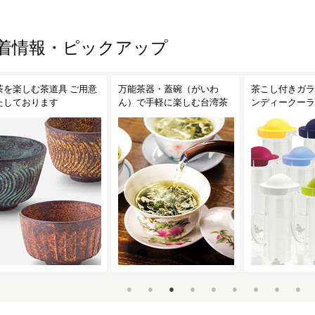
着情報・ピックアップ
茶を楽しむ茶道具 ご用意
万能茶器・蓋碗（がいわ
茶こし付きガラ
たしております
ん）で手軽に楽しむ台湾茶
ンディークーラ