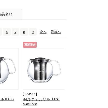
商品名順
6
7
8
9
次へ
›
最後へ
»
通販限定
[
]
CZ4551
 TEAPO
ルピシア オリジナル TEAPO
MARU 600