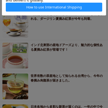
気品ある香りと味わいから「紅茶の女王」と称えら
れる、ダージリン夏摘み紅茶が今年も到着。
インド北東部の産地ドアーズより、魅力的な個性あ
る夏摘み紅茶が登場です！
世界有数の茶産地として知られる台湾から、今年の
春摘み烏龍茶が届きました。
日本各地から多彩な新茶が届くのは、一年の中で今