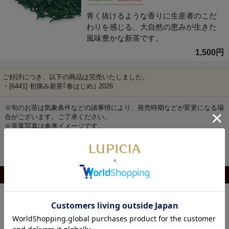
青く抜けるような香りに生産者のこだ
わりを感じる、大自然の恵みが生きた
風味豊かな新茶です。
1,500円
ご好評につき、以下の商品は完売いたしました。
・[6441] 初摘み新茶｢春はじめ｣ 2026
※旬のお茶は気象条件などの諸事情により、発売時期などが変更になる場
合がございます。ご了承ください。
※茶葉写真は参考イメージです。
贈りものにおすすめの缶入りもございます。
※缶代を別途330円いただいております。
関連商品のご紹介
片手に収まる宝瓶と茶杯で濃いめにいれたお茶をい
ただく。ちょっと贅沢な「一服」の時間はいかがで
すか。