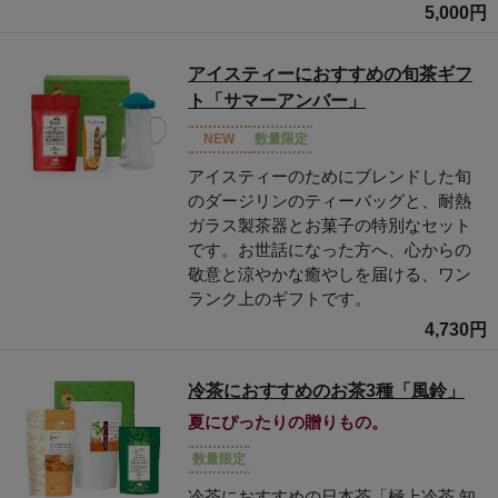
5,000円
アイスティーにおすすめの旬茶ギフ
ト「サマーアンバー」
NEW
数量限定
アイスティーのためにブレンドした旬
のダージリンのティーバッグと、耐熱
ガラス製茶器とお菓子の特別なセット
です。お世話になった方へ、心からの
敬意と涼やかな癒やしを届ける、ワン
ランク上のギフトです。
4,730円
冷茶におすすめのお茶3種「風鈴」
夏にぴったりの贈りもの。
数量限定
冷茶におすすめの日本茶「極上冷茶 知