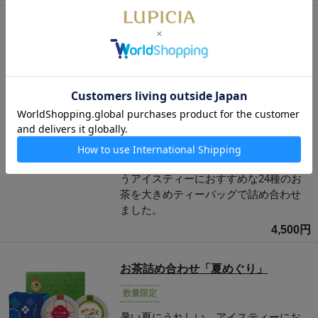
ブック オブ ティー・アンネテ 24種
手提げ袋なし
アイスティーをたっぷり楽しみたい方
に。
数量限定
ルピシアを代表する“体験するお茶の
本”「ブック オブ ティー」シリーズ最新
作、第29弾が登場。夏の日々に寄り添
うアイスティーにおすすめな24種のお
茶を大きめティーバッグで詰め合わせ
ました。
4,500円
お茶詰め合わせ「夏めぐり」
数量限定
暑い夏にうれしい、アイスティーにお