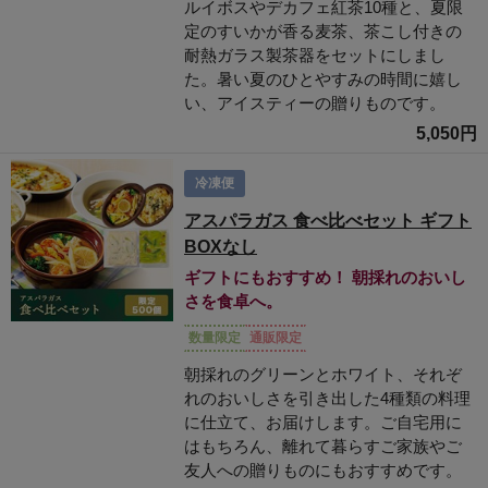
ルイボスやデカフェ紅茶10種と、夏限
定のすいかが香る麦茶、茶こし付きの
耐熱ガラス製茶器をセットにしまし
た。暑い夏のひとやすみの時間に嬉し
い、アイスティーの贈りものです。
5,050円
冷凍便
アスパラガス 食べ比べセット ギフト
BOXなし
ギフトにもおすすめ！ 朝採れのおいし
さを食卓へ。
数量限定
通販限定
朝採れのグリーンとホワイト、それぞ
れのおいしさを引き出した4種類の料理
に仕立て、お届けします。ご自宅用に
はもちろん、離れて暮らすご家族やご
友人への贈りものにもおすすめです。