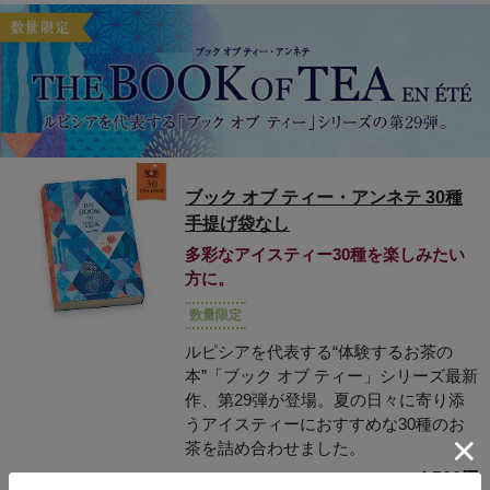
ブック オブ ティー・アンネテ 30種
手提げ袋なし
多彩なアイスティー30種を楽しみたい
方に。
数量限定
ルピシアを代表する“体験するお茶の
本”「ブック オブ ティー」シリーズ最新
作、第29弾が登場。夏の日々に寄り添
うアイスティーにおすすめな30種のお
茶を詰め合わせました。
4,500円