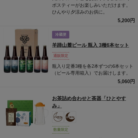
ボスティーがお楽しみいただけます。
ひんやり夕涼みのお供に。
5,200円
冷蔵便
羊蹄山麓ビール 瓶入 3種6本セット
通販限定
瓶入り定番3種を各2本ずつの6本セット
（ビール専用箱入）でお届けします。
5,060円
お茶詰め合わせと茶器「ひとやす
み」
数量限定