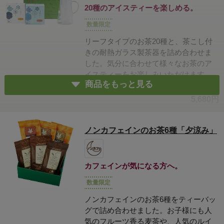
20種のアイスティーを楽しめる。
数量限定
リーフタイプのお茶20種と、茶こし付
きの耐熱ガラス製茶器を詰め合わせま
した。気分に合わせて様々なお茶のア
イスティーをお楽しみいただけます。
商品をもっと見る
季節の贈りものにもおすすめです。
5,680円
ノンカフェインのお茶6種「夕涼み」
カフェインが気になる方へ。
数量限定
ノンカフェインのお茶6種をティーバッ
グで詰め合わせました。お子様にも人
気のフルーツ香る麦茶や、人気のルイ