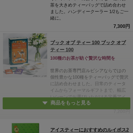
茶を大きめティーバッグで詰め合わせ
ました。ハンディークーラー 1/2もご一
緒に。
7,300円
ブック オブ ティー 100 ブック オブ
ティー 100
100種のお茶が紡ぐ贅沢な時間を
世界のお茶専門店ルピシアならではの
個性豊かな100種をティーバッグで贅沢
に詰め合わせました。日常のティータ
イムからフォーマルギフトまで、幅広
いシーンでお選びいただける定番アイ
商品をもっと見る
テムです。
7,200円
アイスティーにおすすめのルイボス2