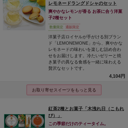
レモネードラングドシャのセット
爽やかなレモンが香る お茶に合う洋菓
子2種セット
数量限定
通販限定
洋菓子店ロイヤルが手がける別ブラン
ド「LEMONEMONE」から、爽やかな
レモネードの味わいを楽しむ詰め合わ
せをお届けします。冷たいゼリーと焼
き菓子の異なる食感を一緒に味わえる
贅沢なセットです。
4,104円
お取り寄せスイーツをもっと見る
紅茶2種とお菓子「木洩れ日（こもれ
び）」
この季節だけのティータイム。