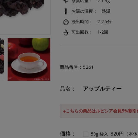
茶葉の量
2.5-3g
お湯の温度
熱湯
浸出時間
2-2.5分
煎出回数
1-2回
商品番号：
5261
品名：
アップルティー
※こちらの商品はルピシア会員5%割
価格：
820円
（本体
50g 袋入