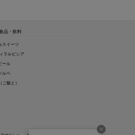
食品・飲料
ルスイーツ
ヴィラルピシア
ビール
ソルベ
to（ご飯と）