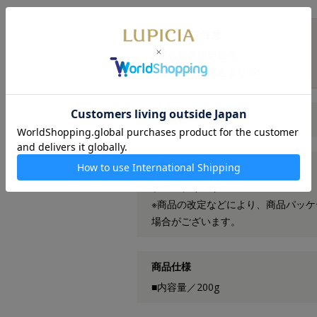
ご案内・ご注意
※通信販売限定販売
※賞味期限：製造より2年
原材料の一覧
お茶の原産国
ケニア、インド
※商品の改定などにより、商品パッ
場合がございます。
商品仕様
■内容量／200g