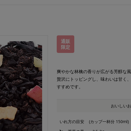
通販
限定
爽やかな林檎の香りが広がる芳醇な
贅沢にトッピングし、味わいは甘く
すすめです。
おいしい
いれ方の目安
(カップ一杯分 150ml)