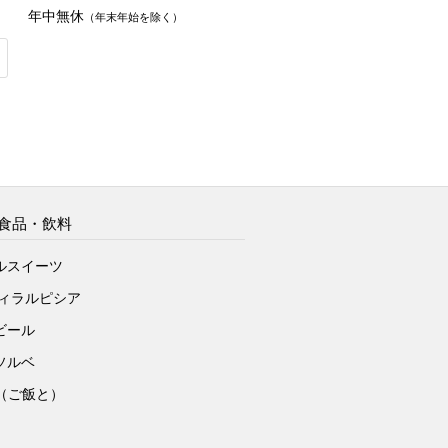
年中無休
（年末年始を除く）
食品・飲料
ルスイーツ
ヴィラルピシア
ビール
ソルベ
to（ご飯と）