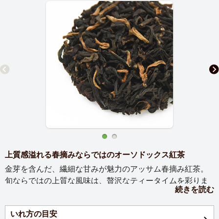
上質感溢れる春摘みならではのオーソドックス紅茶
金芽を含んだ、繊細な甘みが魅力のアッサム春摘み紅茶。
旬ならではの上質な風味は、贅沢なティータイムを彩りま
続きを読む
す。
いれ方の目安
【お茶の説明】