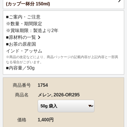
(カップ一杯分 150ml)
アッサムでも香り高いお茶を作ることで知られているメレ
ン茶園から届いた、春摘みのオーソドックスタイプの紅茶
■ご案内・ご注意
です。
※数量・期間限定
なめらかな飲み口の軽妙な風味ですが、豊かな甘みがあ
※賞味期限：製造より2年
り、深い満足感を与えてくれます。上質感溢れる春摘みな
■
原材料の一覧
らではのオーソドックス紅茶は、ぜひストレートでお楽し
■お茶の原産国
みいただきたい逸品です。
インド・アッサム
※商品の改定などにより、商品パッケージの記載内容が上記内容と一部異
【茶園情報】
なる場合がございます。
開拓者であり起業家でもあった J.E.トッド氏の茶園主にな
■内容量／50g
るという夢は、1856年にメレン茶園の設立という形で実現
しました。
商品番号
1754
茶園の場所がメレン川のほとりにある世界遺産のギボンフ
ォレストの中に位置することから、メレン茶園という名前
商品名
メレン, 2026-OR295
が付けられました。標高およそ115mに広がるこのメレン茶
園は、アッサムで最も古い茶園の一つとして知られてお
り、高品質で正統派のアッサム紅茶を生産することで高く
価格
1,400円
評価されています。およそ840ヘクタールの広大なプランテ